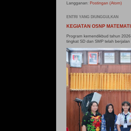
Langganan:
Postingan (Atom)
ENTRI YANG DIUNGGULKAN
KEGIATAN OSNP MATEMATI
Program kemendikbud tahun 2026 
tingkat SD dan SMP telah berjalan 