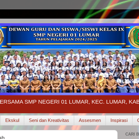
ERSAMA SMP NEGERI 01 LUMAR, KEC. LUMAR, K
Ekskul
Seni dan Kreativitas
Assesmen
Inspirasi
CARI B
ah