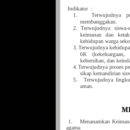
Indikator
:
1.
Terwujudn
ya pr
membanggakan
.
2.
Terwujudnya siswa-
keimanan dan ketak
kehidupan warga seko
3.
Terwujudnya kehidup
6K (kekeluargaan, k
kebersihan, dan keind
4.
Terwujudnya proses pe
sikap kemandirian sis
5.
Terwujudnya lingku
aman.
MI
1.
Menanamkan Keimanan
agama