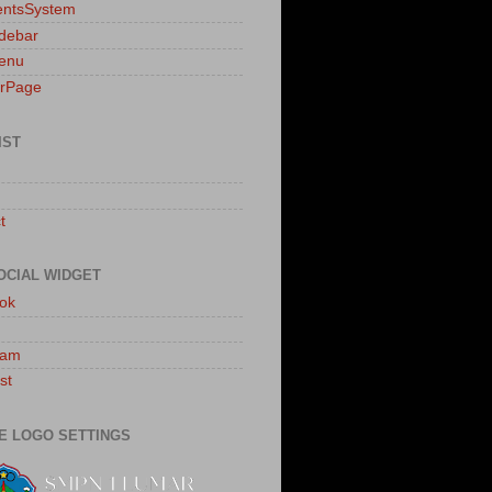
ntsSystem
idebar
enu
erPage
IST
t
OCIAL WIDGET
ok
ram
st
E LOGO SETTINGS