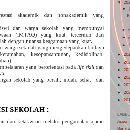
▼
20
▼
estasi akademik
dan nonakademik
yang
K
siswi dan warga sekolah yang mempunyai
►
waan (IMTAQ) yang kuat, tercermin dari
►
lah dengan nuansa keagamaan yang kuat.
►
an
warga sekolah yang mengedepankan budaya
eramahan, kesopansantunan, kedisiplinan,
►
20
ahan).
►
20
mbelajaran yang berorientasi pada
life skill
dan
►
20
wa.
►
20
ngan sekolah yang bersih, indah, sehat
dan
►
20
►
20
►
20
SI SEKOLAH :
LABEL
 dan ketakwaan melalui pengamalan ajaran
Asesm
Bank S