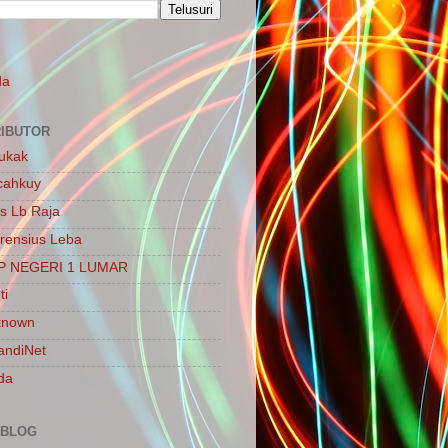
S
da
IBUTOR
ukak
cahkuy
is Lb Raja
rensius Leba
P NEGERI 1 LUMAR
ti
known
ndiNet
da
 BLOG