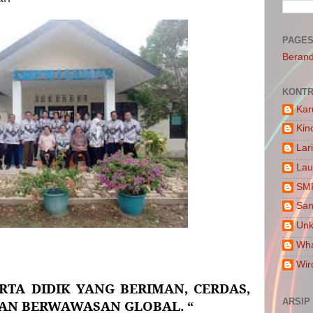
PAGE
Beran
KONTR
Kar
Kin
Lar
Lau
SM
San
Un
Wha
Wir
RTA DIDIK YANG BERIMAN, CERDAS,
ARSIP
DAN BERWAWASAN GLOBAL. “