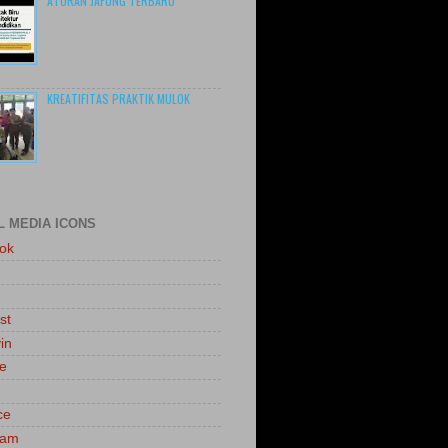
ATURAN JAFUNG TERBARU
KREATIFITAS PRAKTIK MULOK
L MEDIA ICONS
ok
st
in
le
ce
ram