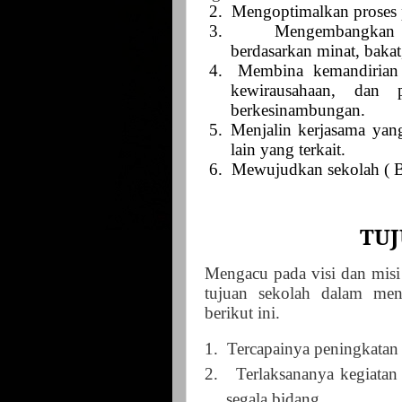
2.
Mengoptimalkan proses 
3.
Mengembangkan 
berdasarkan minat, bakat,
4.
Membina kemandirian p
kewirausahaan, dan 
berkesinambungan.
5.
Menjalin kerjasama yan
lain yang terkait.
6.
Mewujudkan sekolah ( BI
TUJ
Mengacu pada visi dan misi 
tujuan sekolah dalam men
berikut ini.
1.
Tercapainya peningkatan r
2.
Terlaksananya kegiatan 
segala bidang.