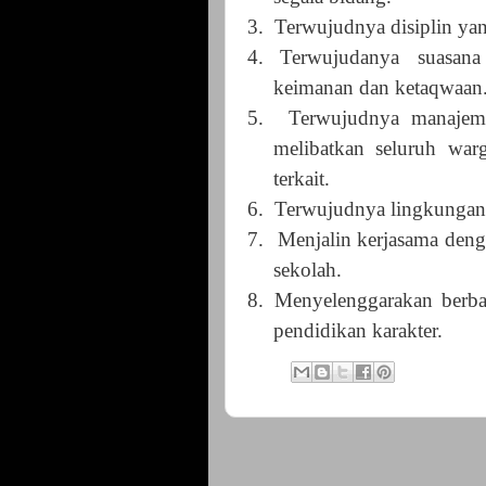
3.
Terwujudnya disiplin yan
4.
Terwujudanya suasana
keimanan dan ketaqwaan
5.
Terwujudnya manajemen
melibatkan seluruh wa
terkait.
6.
Terwujudnya lingkungan 
7.
Menjalin kerjasama deng
sekolah.
8.
Menyelenggarakan berbag
pendidikan karakter.