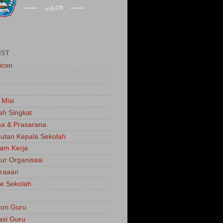
IST
icon
 Misi
ah Singkat
a & Prasarana
tan Kepala Sekolah
am Kerja
tur Organisasi
traaan
e Sekolah
tori Guru
asi Guru