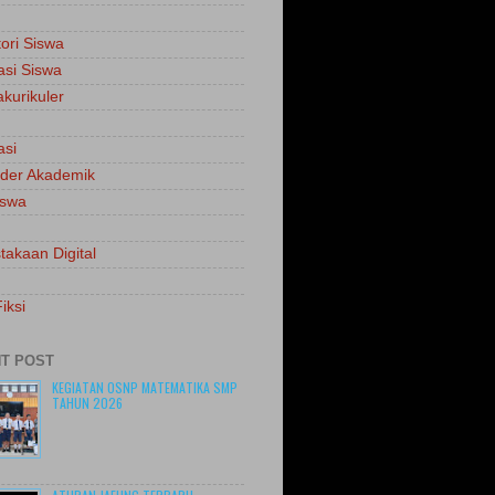
tori Siswa
asi Siswa
akurikuler
asi
der Akademik
iswa
takaan Digital
iksi
T POST
KEGIATAN OSNP MATEMATIKA SMP
TAHUN 2026