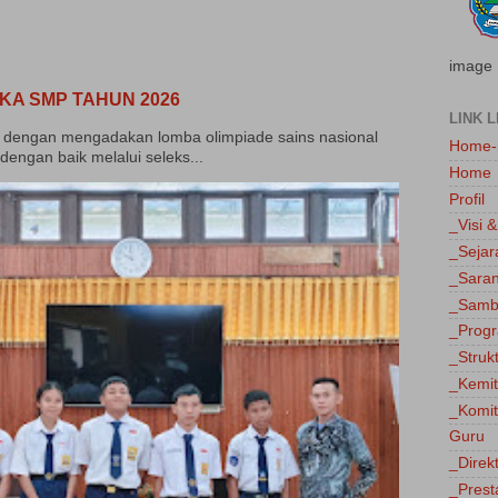
image
KA SMP TAHUN 2026
LINK L
dengan mengadakan lomba olimpiade sains nasional
Home-
dengan baik melalui seleks...
Home
Profil
_Visi &
_Sejar
_Saran
_Sambu
_Progr
_Struk
_Kemi
_Komit
Guru
_Direk
_Prest