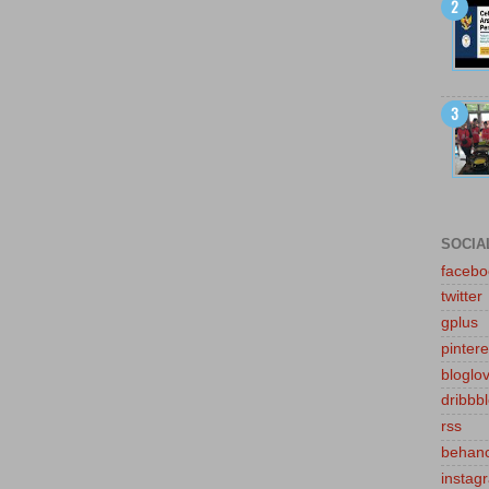
SOCIA
facebo
twitter
gplus
pintere
bloglov
dribbb
rss
behan
instag