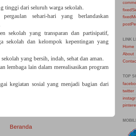
comme
g tinggi dari seluruh warga sekolah.
fixedS
 pergaulan sehari-hari yang berlandaskan
fixedM
.
postP
 sekolah yang transparan dan partisipatif,
LINK L
rga sekolah dan kelompok kepentingan yang
Home
About
sekolah yang bersih, indah
, sehat
dan a
man
.
Contac
an lembaga lain dalam merealisasikan program
TOP S
ai kegiatan sosial yang menjadi bagian dari
facebo
twitter
instag
pintere
MOBIL
Beranda