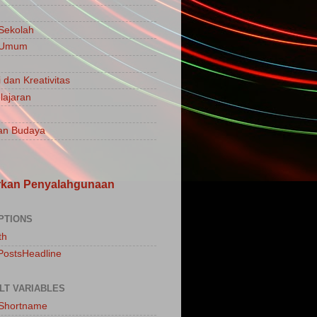
 Sekolah
a Umum
 dan Kreativitas
ajaran
an Budaya
rkan Penyalahgunaan
PTIONS
th
PostsHeadline
LT VARIABLES
sShortname