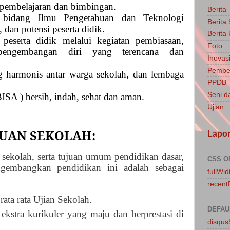
pembelajaran dan bimbingan.
Berita
bidang Ilmu Pengetahuan dan Teknologi
Berita
 dan potensi peserta didik.
Berit
eserta didik melalui kegiatan pembiasaan,
Foto
pengembangan diri yang terencana dan
Inovasi
Pembel
g harmonis antar warga sekolah, dan lembaga
PPDB
Seni d
SA ) bersih, indah, sehat dan aman.
Ujian
UAN SEKOLAH:
Lapo
sekolah, serta tujuan umum pendidikan dasar,
CSS O
gembangkan pendidikan ini adalah sebagai
fullWid
recent
ata rata Ujian Sekolah.
DEFAU
ekstra kurikuler yang maju dan berprestasi di
disqu