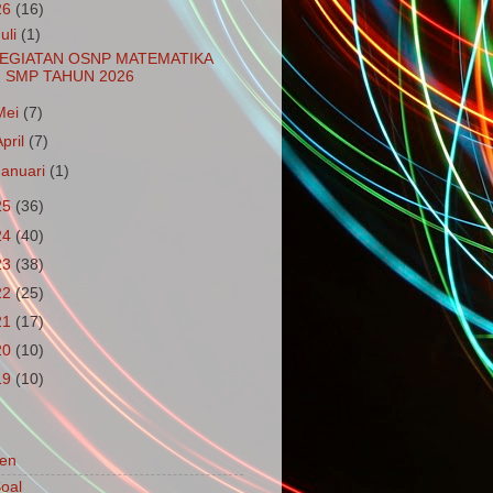
26
(16)
Juli
(1)
EGIATAN OSNP MATEMATIKA
SMP TAHUN 2026
Mei
(7)
April
(7)
Januari
(1)
25
(36)
24
(40)
23
(38)
22
(25)
21
(17)
20
(10)
19
(10)
en
oal