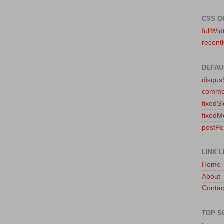
CSS O
fullWid
recent
DEFAU
disqu
comme
fixedS
fixedM
postP
LINK L
Home
About
Contac
TOP S