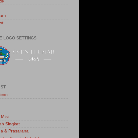
ok
ram
st
E LOGO SETTINGS
IST
icon
 Misi
ah Singkat
a & Prasarana