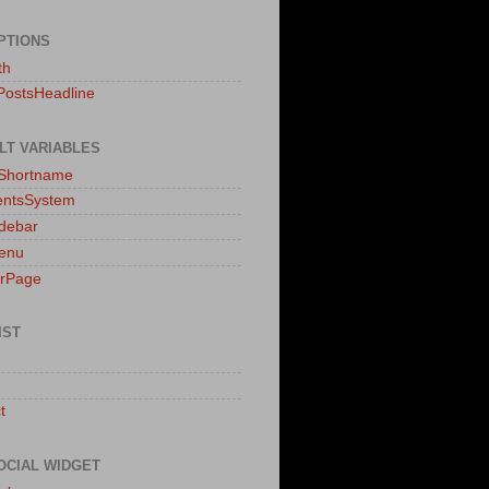
PTIONS
th
PostsHeadline
LT VARIABLES
sShortname
ntsSystem
idebar
enu
erPage
IST
t
OCIAL WIDGET