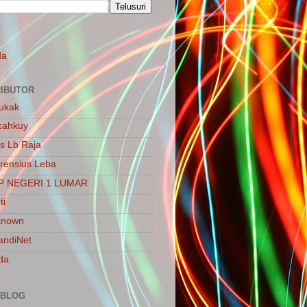
S
da
IBUTOR
ukak
cahkuy
is Lb Raja
rensius Leba
P NEGERI 1 LUMAR
ti
known
ndiNet
da
 BLOG