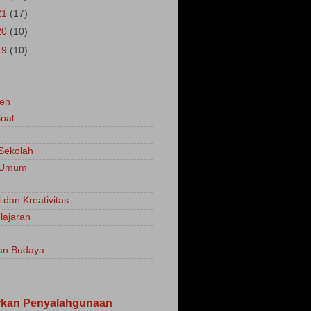
21
(17)
20
(10)
19
(10)
en
oal
 Sekolah
a Umum
 dan Kreativitas
ajaran
an Budaya
rkan Penyalahgunaan