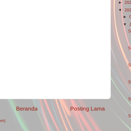
►
20
▼
20
►
▼
S
S
S
S
S
Beranda
Posting Lama
S
om)