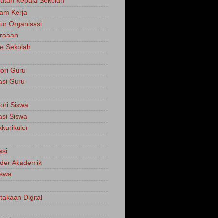
tan Kepala Sekolah
am Kerja
tur Organisasi
traaan
e Sekolah
tori Guru
asi Guru
tori Siswa
asi Siswa
akurikuler
asi
der Akademik
iswa
takaan Digital