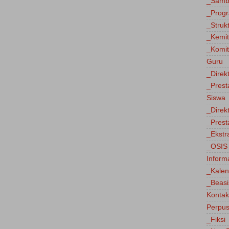
_Sambu
_Progr
_Struk
_Kemi
_Komit
Guru
_Direk
_Prest
Siswa
_Direk
_Prest
_Ekstr
_OSIS
Inform
_Kalen
_Beas
Kontak
Perpus
_Fiksi