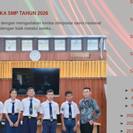
S
KA SMP TAHUN 2026
S
dengan mengadakan lomba olimpiade sains nasional
dengan baik melalui seleks...
S
S
S
►
►
►
►
20
►
20
►
20