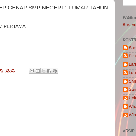
ER GENAP SMP NEGERI 1 LUMAR TAHUN
PAGE
Beran
JAM PERTAMA
KONTR
Kar
Kin
Lar
05, 2025
Lau
SM
San
Un
Wha
Wir
ARSIP