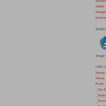
facebo
twitter
instag
pintere
MOBIL
image
LINK L
Home-
Home
Profil
_Visi &
_Sejar
_Saran