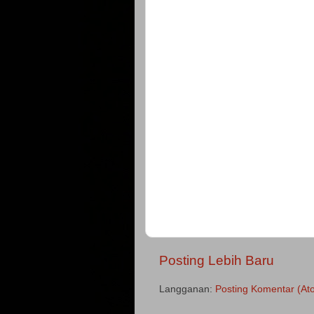
Posting Lebih Baru
Langganan:
Posting Komentar (At