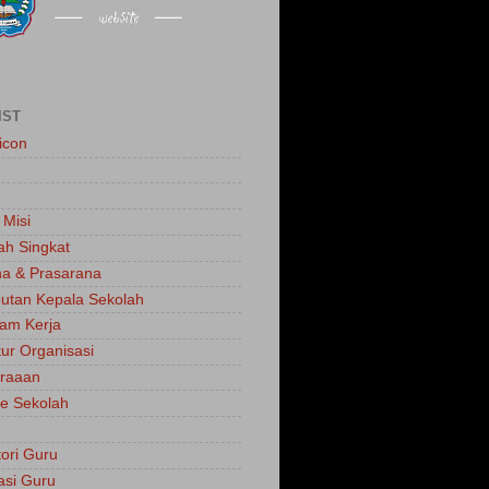
IST
icon
 Misi
ah Singkat
a & Prasarana
tan Kepala Sekolah
am Kerja
tur Organisasi
traaan
e Sekolah
tori Guru
asi Guru