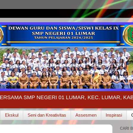
ERSAMA SMP NEGERI 01 LUMAR, KEC. LUMAR, K
Ekskul
Seni dan Kreativitas
Assesmen
Inspirasi
CARI B