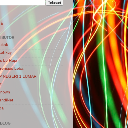
S
da
IBUTOR
ukak
cahkuy
is Lb Raja
rensius Leba
P NEGERI 1 LUMAR
ti
known
ndiNet
da
 BLOG