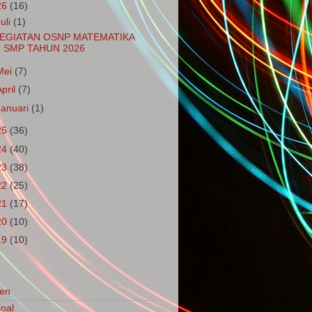
26
(16)
Juli
(1)
EGIATAN OSNP MATEMATIKA
SMP TAHUN 2026
Mei
(7)
April
(7)
Januari
(1)
25
(36)
24
(40)
23
(38)
22
(25)
21
(17)
20
(10)
19
(10)
en
oal