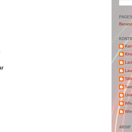
PAGE
Beran
KONTR
Kar
t
Kin
Lar
ar
Lau
SM
San
Un
Wha
Wir
ARSIP