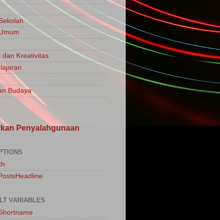
 Sekolah
a Umum
 dan Kreativitas
ajaran
an Budaya
rkan Penyalahgunaan
PTIONS
th
PostsHeadline
LT VARIABLES
sShortname