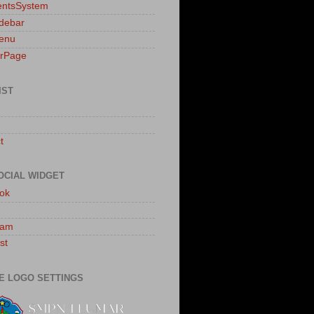
ntsSystem
idebar
enu
erPage
IST
t
OCIAL WIDGET
ok
ram
st
E LOGO SETTINGS