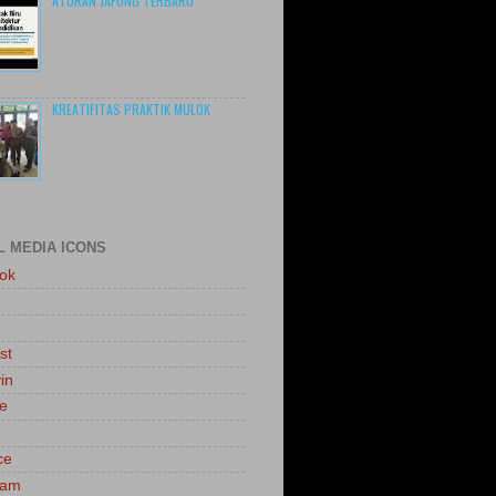
ATURAN JAFUNG TERBARU
KREATIFITAS PRAKTIK MULOK
L MEDIA ICONS
ok
st
in
le
ce
ram