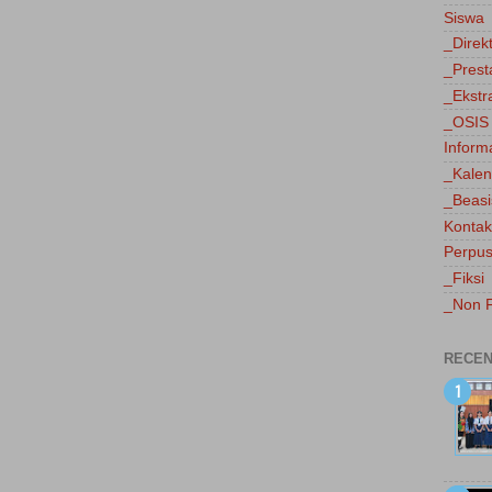
Siswa
_Direk
_Prest
_Ekstr
_OSIS
Inform
_Kalen
_Beas
Kontak
Perpus
_Fiksi
_Non F
RECEN