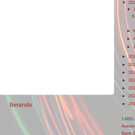
▼
20
▼
K
►
►
►
►
20
►
20
►
20
►
20
►
20
►
20
►
20
Beranda
LABEL
Asesm
Bank S