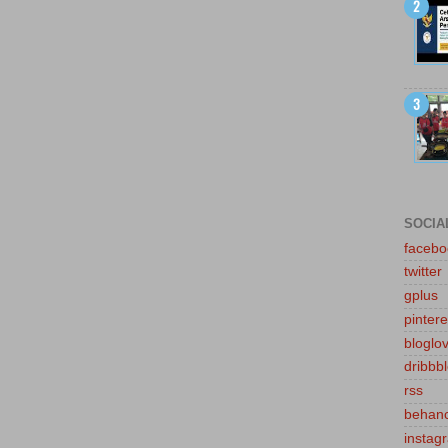
SOCIA
facebo
twitter
gplus
pintere
bloglov
dribbb
rss
behan
instag