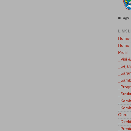
image
LINK L
Home-
Home
Profil
_Visi &
_Sejar
_Saran
_Sambu
_Progr
_Struk
_Kemi
_Komit
Guru
_Direk
_Prest