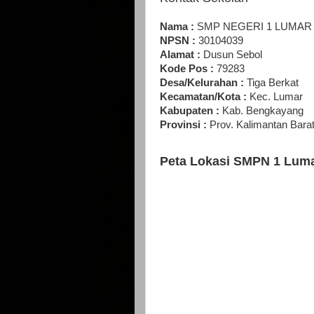
Nama :
SMP NEGERI 1 LUMAR
NPSN :
30104039
Alamat :
Dusun Sebol
Kode Pos :
79283
Desa/Kelurahan :
Tiga Berkat
Kecamatan/Kota :
Kec. Lumar
Kabupaten :
Kab. Bengkayang
Provinsi :
Prov. Kalimantan Bara
Peta Lokasi SMPN 1 Lum