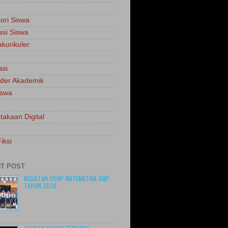
tori Siswa
asi Siswa
akurikuler
asi
der Akademik
iswa
takaan Digital
iksi
T POST
KEGIATAN OSNP MATEMATIKA SMP
TAHUN 2026