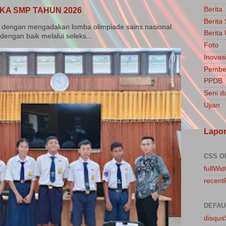
Berita
KA SMP TAHUN 2026
Berita
dengan mengadakan lomba olimpiade sains nasional
Berit
dengan baik melalui seleks...
Foto
Inovasi
Pembel
PPDB
Seni d
Ujian
Lapo
CSS O
fullWid
recent
DEFAU
disqu