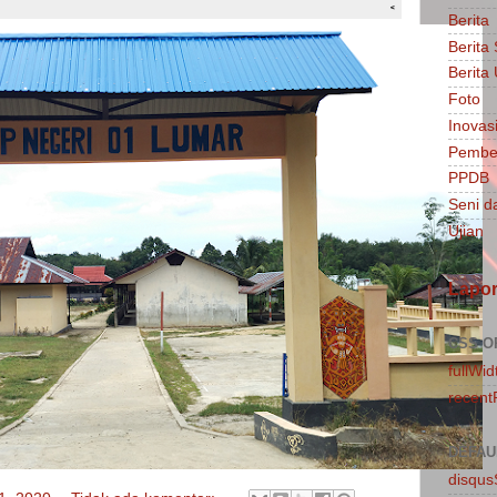
Berita
Berita
Berit
Foto
Inovasi
Pembel
PPDB
Seni d
Ujian
Lapo
CSS O
fullWid
recent
DEFAU
disqu