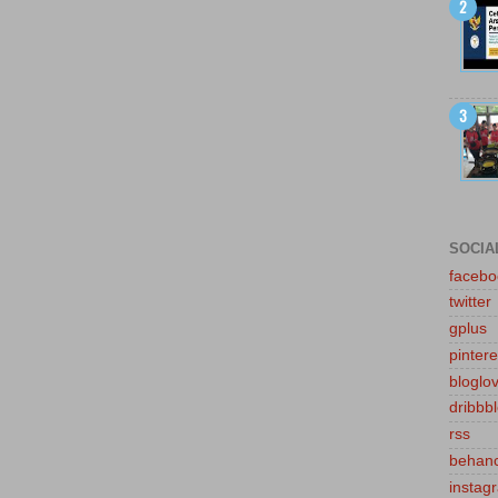
SOCIA
facebo
twitter
gplus
pintere
bloglov
dribbb
rss
behan
instag