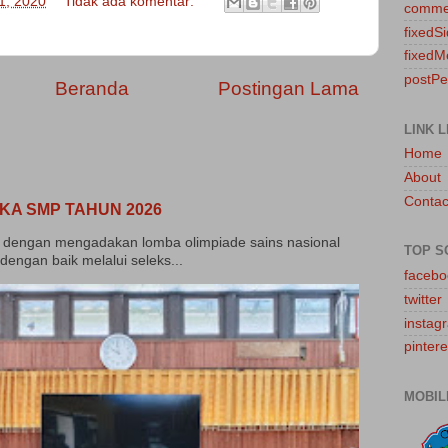
31, 2020
Tidak ada komentar:
comme
fixedS
fixedM
postP
Beranda
Postingan Lama
LINK L
Home
About
Contac
KA SMP TAHUN 2026
dengan mengadakan lomba olimpiade sains nasional
TOP S
dengan baik melalui seleks...
facebo
twitter
instag
pintere
MOBIL