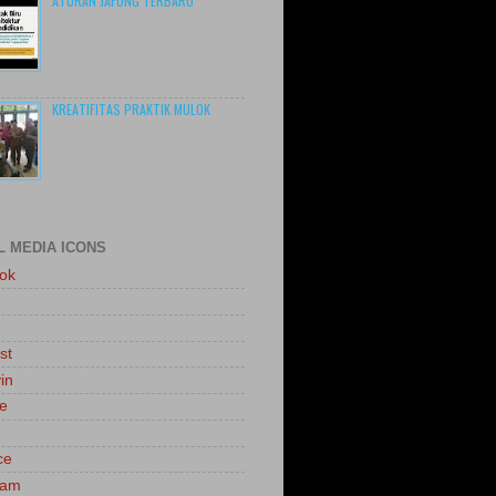
ATURAN JAFUNG TERBARU
KREATIFITAS PRAKTIK MULOK
L MEDIA ICONS
ok
st
in
le
ce
ram