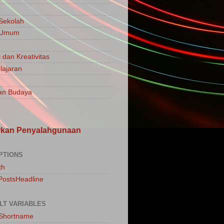
 Sekolah
a Umum
 dan Kreativitas
ajaran
an Budaya
rkan Penyalahgunaan
PTIONS
th
PostsHeadline
LT VARIABLES
sShortname