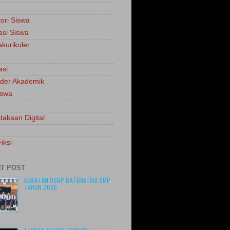
tori Siswa
asi Siswa
akurikuler
asi
der Akademik
iswa
takaan Digital
iksi
T POST
KEGIATAN OSNP MATEMATIKA SMP
TAHUN 2026