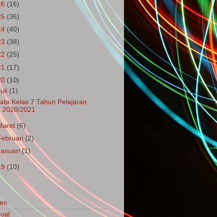
26
(16)
25
(36)
24
(40)
23
(38)
22
(25)
21
(17)
20
(10)
Juli
(1)
ata Kelas 7 Tahun Pelajaran
2020/2021
Maret
(6)
Februari
(2)
Januari
(1)
19
(10)
en
oal