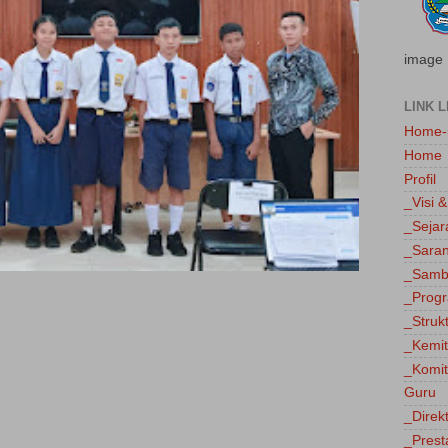
image
LINK L
Home-
Home
Profil
_Visi &
_Sejar
_Saran
_Sambu
_Progr
_Struk
_Kemi
_Komit
Guru
_Direk
_Prest