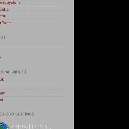
ntsSystem
idebar
enu
erPage
IST
t
OCIAL WIDGET
ok
ram
st
E LOGO SETTINGS