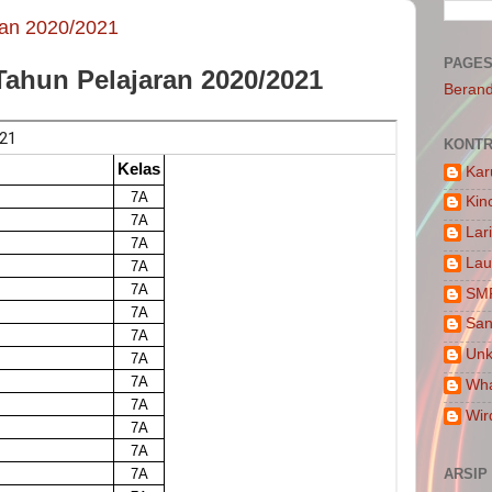
ran 2020/2021
PAGE
Tahun Pelajaran 2020/2021
Beran
KONTR
Kar
Kin
Lar
Lau
SM
San
Un
Wha
Wir
ARSIP