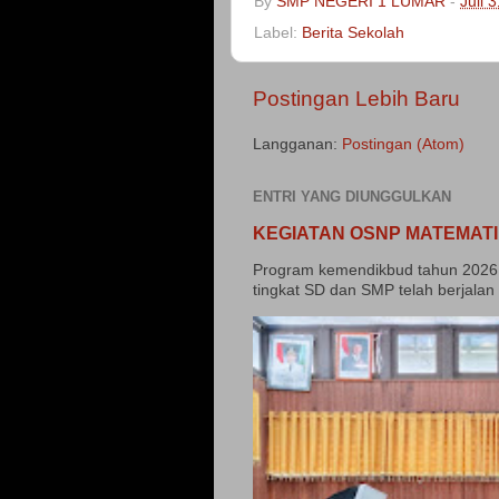
By
SMP NEGERI 1 LUMAR
-
Juli 
Label:
Berita Sekolah
Postingan Lebih Baru
Langganan:
Postingan (Atom)
ENTRI YANG DIUNGGULKAN
KEGIATAN OSNP MATEMATI
Program kemendikbud tahun 2026 
tingkat SD dan SMP telah berjalan 