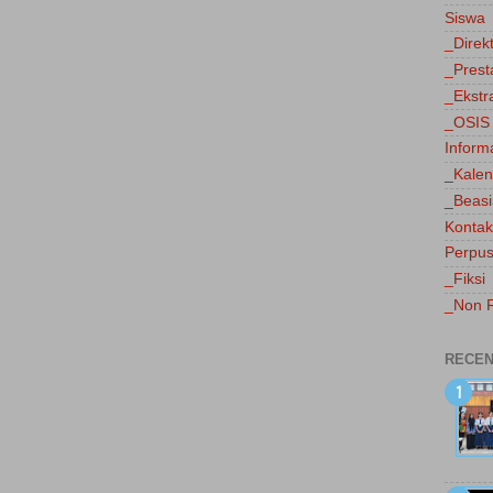
Siswa
_Direk
_Prest
_Ekstr
_OSIS
Inform
_Kalen
_Beas
Kontak
Perpus
_Fiksi
_Non F
RECEN