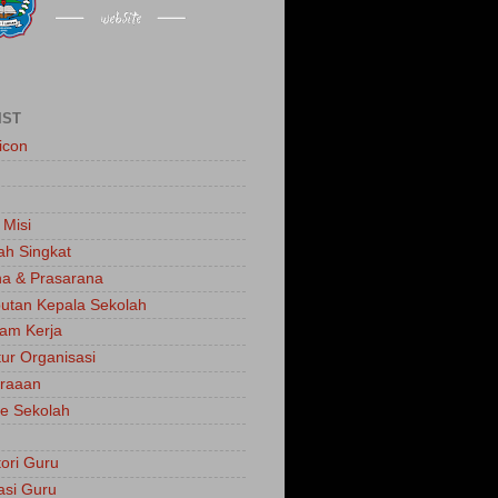
IST
icon
 Misi
ah Singkat
a & Prasarana
tan Kepala Sekolah
am Kerja
tur Organisasi
traaan
e Sekolah
tori Guru
asi Guru