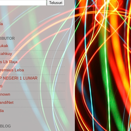
S
da
IBUTOR
ukak
cahkuy
is Lb Raja
rensius Leba
P NEGERI 1 LUMAR
ti
known
ndiNet
da
 BLOG