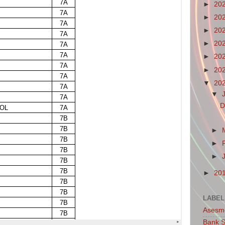
►
20
►
20
►
20
►
20
►
20
►
20
▼
20
▼
D
►
►
►
►
20
LABEL
Asesm
Bank S