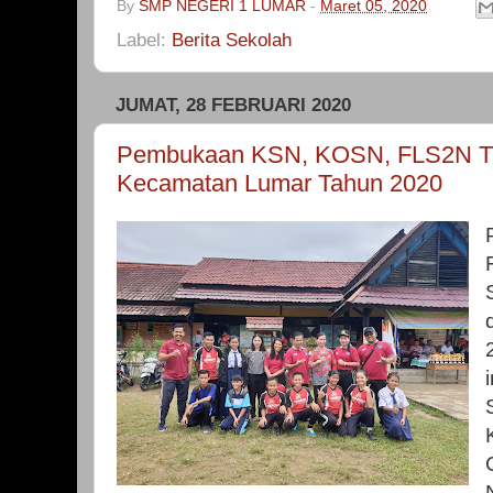
By
SMP NEGERI 1 LUMAR
-
Maret 05, 2020
Label:
Berita Sekolah
JUMAT, 28 FEBRUARI 2020
Pembukaan KSN, KOSN, FLS2N Ti
Kecamatan Lumar Tahun 2020