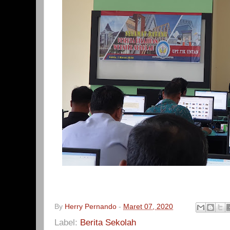
By
Herry Pernando
-
Maret 07, 2020
Label:
Berita Sekolah