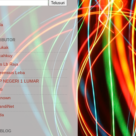
S
da
IBUTOR
ukak
cahkuy
is Lb Raja
rensius Leba
P NEGERI 1 LUMAR
ti
known
ndiNet
da
 BLOG