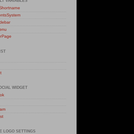
LT VARIABLES
sShortname
ntsSystem
idebar
enu
erPage
IST
t
OCIAL WIDGET
ok
ram
st
E LOGO SETTINGS