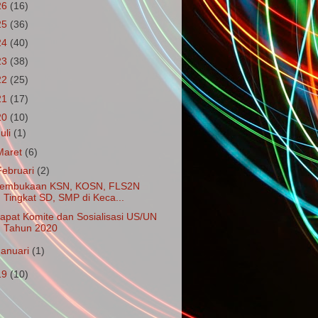
26
(16)
25
(36)
24
(40)
23
(38)
22
(25)
21
(17)
20
(10)
Juli
(1)
Maret
(6)
Februari
(2)
embukaan KSN, KOSN, FLS2N
Tingkat SD, SMP di Keca...
apat Komite dan Sosialisasi US/UN
Tahun 2020
Januari
(1)
19
(10)