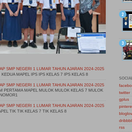
AP SMP NEGERI 1 LUMAR TAHUN AJARAN 2024-2025
M KEDUA MAPEL IPS IPS KELAS 7 IPS KELAS 8
SOCIA
AP SMP NEGERI 1 LUMAR TAHUN AJARAN 2024-2025
facebo
JAM PERTAMA MAPEL MULOK MULOK KELAS 7 MULOK
twitter
TUNOMOR1
gplus
AP SMP NEGERI 1 LUMAR TAHUN AJARAN 2024-2025
pintere
PEL TIK TIK KELAS 7 TIK KELAS 8
bloglov
dribbb
rss