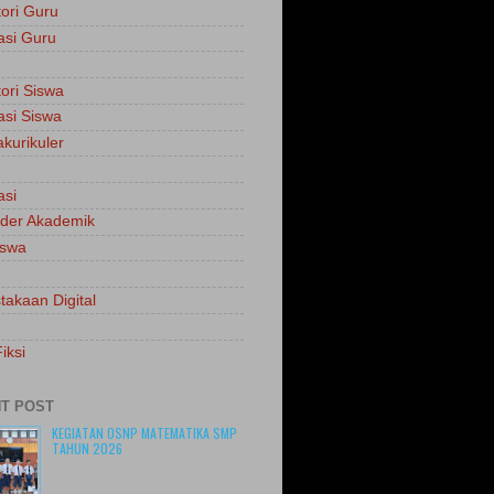
tori Guru
asi Guru
tori Siswa
asi Siswa
akurikuler
asi
der Akademik
iswa
takaan Digital
iksi
T POST
KEGIATAN OSNP MATEMATIKA SMP
TAHUN 2026