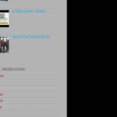
ATURAN JAFUNG TERBARU
KREATIFITAS PRAKTIK MULOK
L MEDIA ICONS
ok
st
in
le