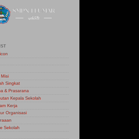
IST
icon
 Misi
ah Singkat
a & Prasarana
tan Kepala Sekolah
am Kerja
tur Organisasi
traaan
e Sekolah