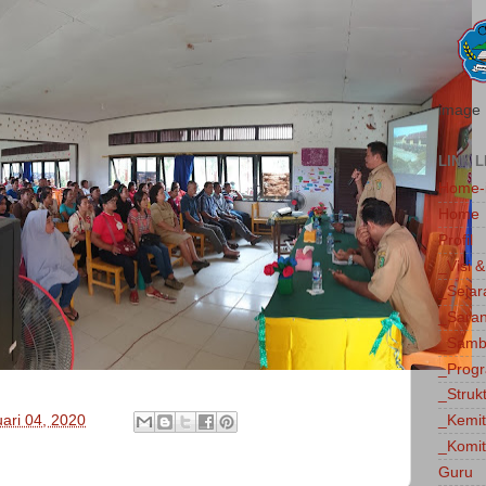
image
LINK L
Home-
Home
Profil
_Visi &
_Sejar
_Saran
_Sambu
_Progr
_Struk
_Kemi
ari 04, 2020
_Komit
Guru