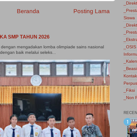
_Direk
Beranda
Posting Lama
_Prest
Siswa
_Direk
_Prest
KA SMP TAHUN 2026
_Ekstr
_OSIS
dengan mengadakan lomba olimpiade sains nasional
dengan baik melalui seleks...
Inform
_Kalen
_Beas
Kontak
Perpus
_Fiksi
_Non F
RECEN