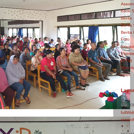
Asesm
Bank S
Berita
Berita
Berit
Foto
Inovasi
Pembel
PPDB
Seni d
Ujian
Lapo
CSS O
fullWid
recent