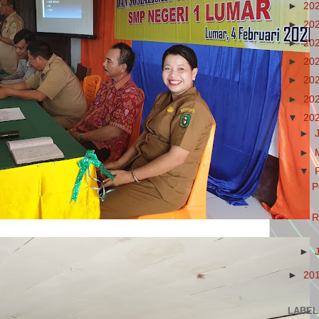
►
20
►
20
►
20
►
20
►
20
►
20
▼
20
►
►
▼
P
R
►
►
20
LABEL