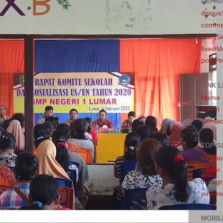
DEFAU
disqu
comme
fixedS
fixedM
postP
LINK L
Home
About
Contac
TOP S
facebo
twitter
instag
pintere
MOBIL