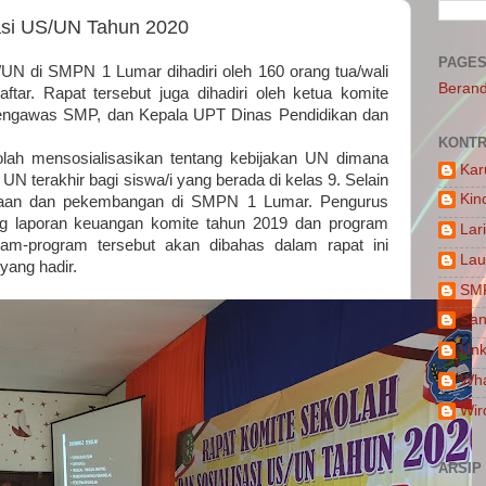
asi US/UN Tahun 2020
PAGE
/UN di SMPN 1 Lumar dihadiri oleh 160 orang tua/wali
Beran
ftar. Rapat tersebut juga dihadiri oleh ketua komite
Pengawas SMP, dan Kepala UPT Dinas Pendidikan dan
KONTR
olah mensosialisasikan tentang kebijakan UN dimana
Kar
N terakhir bagi siswa/i yang berada di kelas 9. Selain
Kin
eadaan dan pekembangan di SMPN 1 Lumar. Pengurus
g laporan keuangan komite tahun 2019 dan program
Lar
ram-program tersebut akan dibahas dalam rapat ini
Lau
yang hadir.
SM
San
Un
Wha
Wir
ARSIP