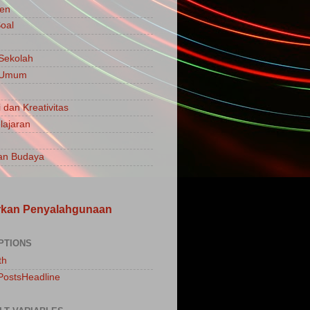
en
oal
 Sekolah
a Umum
 dan Kreativitas
ajaran
an Budaya
rkan Penyalahgunaan
PTIONS
th
PostsHeadline