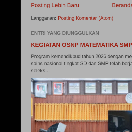
Posting Lebih Baru
Berand
Langganan:
Posting Komentar (Atom)
ENTRI YANG DIUNGGULKAN
KEGIATAN OSNP MATEMATIKA SMP
Program kemendikbud tahun 2026 dengan me
sains nasional tingkat SD dan SMP telah berj
seleks...