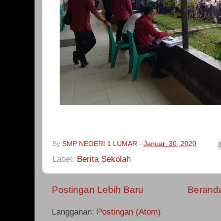
By
SMP NEGERI 1 LUMAR
-
Januari 30, 2020
Label:
Berita Sekolah
Postingan Lebih Baru
Berand
Langganan:
Postingan (Atom)