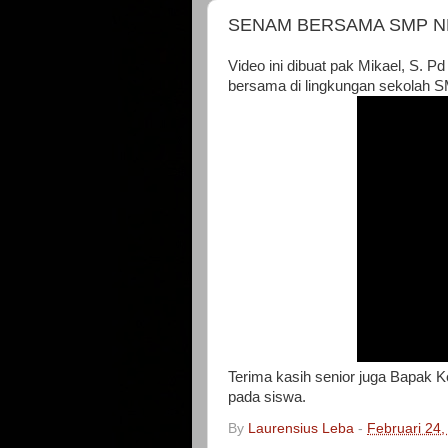
SENAM BERSAMA SMP N
Video ini dibuat pak Mikael, S. P
bersama di lingkungan sekolah S
Terima kasih senior juga Bapak K
pada siswa.
By
Laurensius Leba
-
Februari 24,