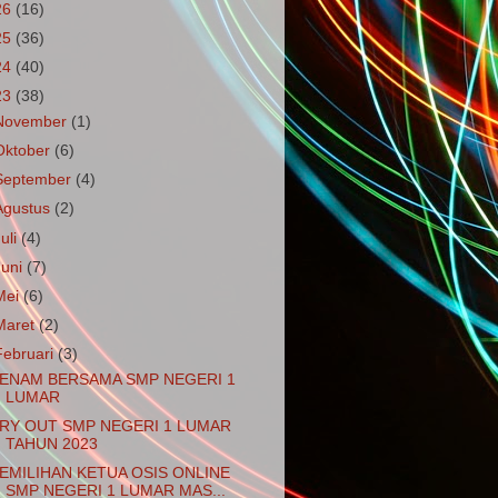
26
(16)
25
(36)
24
(40)
23
(38)
November
(1)
Oktober
(6)
September
(4)
Agustus
(2)
Juli
(4)
Juni
(7)
Mei
(6)
Maret
(2)
Februari
(3)
ENAM BERSAMA SMP NEGERI 1
LUMAR
RY OUT SMP NEGERI 1 LUMAR
TAHUN 2023
EMILIHAN KETUA OSIS ONLINE
SMP NEGERI 1 LUMAR MAS...