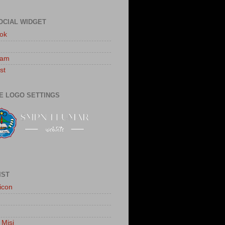
OCIAL WIDGET
ok
ram
st
E LOGO SETTINGS
IST
icon
 Misi