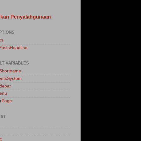
rkan Penyalahgunaan
PTIONS
th
PostsHeadline
LT VARIABLES
sShortname
ntsSystem
idebar
enu
erPage
IST
t