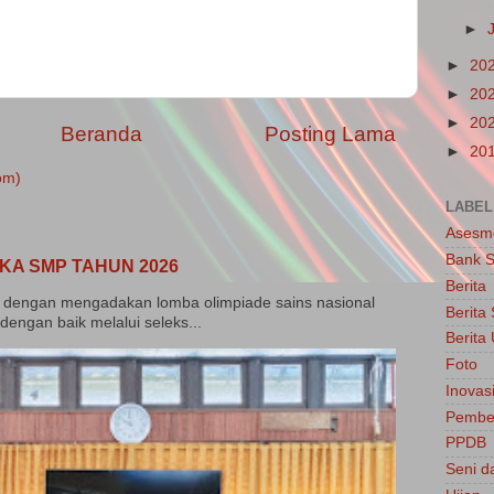
►
►
20
►
20
►
20
Beranda
Posting Lama
►
20
om)
LABEL
Asesm
Bank S
KA SMP TAHUN 2026
Berita
dengan mengadakan lomba olimpiade sains nasional
Berita
dengan baik melalui seleks...
Berit
Foto
Inovasi
Pembel
PPDB
Seni d