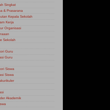
ah Singkat
a & Prasarana
tan Kepala Sekolah
am Kerja
tur Organisasi
traaan
e Sekolah
tori Guru
asi Guru
tori Siswa
asi Siswa
akurikuler
asi
der Akademik
iswa