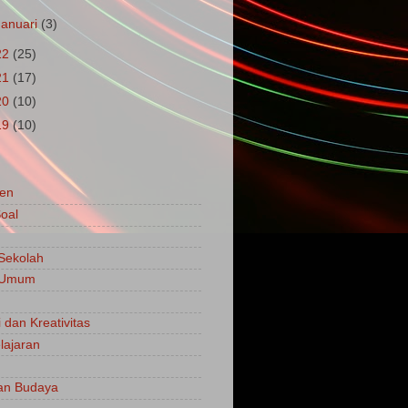
Januari
(3)
22
(25)
21
(17)
20
(10)
19
(10)
en
oal
 Sekolah
a Umum
 dan Kreativitas
ajaran
an Budaya