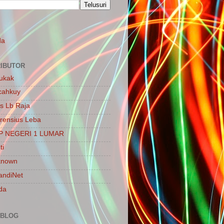
S
da
IBUTOR
ukak
cahkuy
is Lb Raja
rensius Leba
P NEGERI 1 LUMAR
ti
known
ndiNet
da
 BLOG