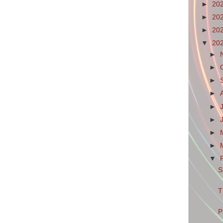
►
20
►
20
►
20
▼
20
►
►
►
►
►
►
►
►
▼
S
T
P