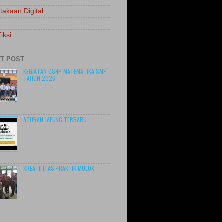
takaan Digital
iksi
T POST
KEGIATAN OSNP MATEMATIKA SMP
TAHUN 2026
ATURAN JAFUNG TERBARU
KREATIFITAS PRAKTIK MULOK