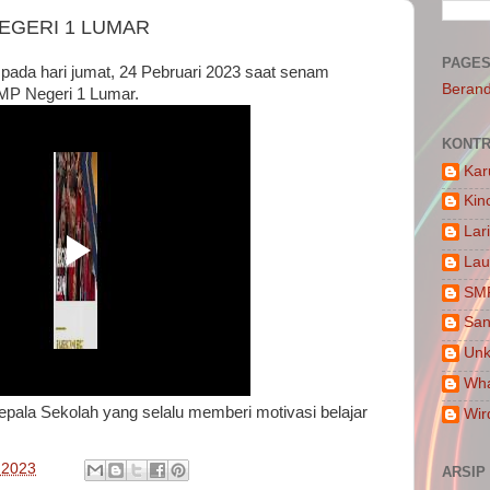
EGERI 1 LUMAR
PAGE
d pada hari jumat, 24 Pebruari 2023 saat senam
Beran
MP Negeri 1 Lumar.
KONTR
Kar
Kin
Lar
Lau
SM
San
Un
Wha
epala Sekolah yang selalu memberi motivasi belajar
Wir
 2023
ARSIP