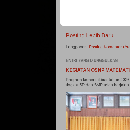
Posting Lebih Baru
Langganan:
Posting Komentar (At
ENTRI YANG DIUNGGULKAN
KEGIATAN OSNP MATEMATI
Program kemendikbud tahun 2026 
tingkat SD dan SMP telah berjalan 