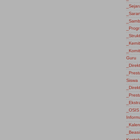
_Sejar
_Saran
_Sambu
_Progr
_Struk
_Kemi
_Komit
Guru
_Direk
_Prest
Siswa
_Direk
_Prest
_Ekstr
_OSIS
Inform
_Kalen
_Beas
Kontak