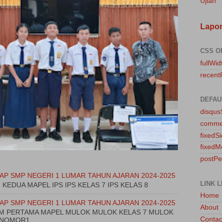
Ujian
Lapo
CSS O
fullWid
recent
DEFAU
disqu
comme
fixedS
fixedM
postP
AP SMP NEGERI 1 LUMAR TAHUN AJARAN 2024-2025
LINK L
M KEDUA MAPEL IPS IPS KELAS 7 IPS KELAS 8
Home
AP SMP NEGERI 1 LUMAR TAHUN AJARAN 2024-2025
About
JAM PERTAMA MAPEL MULOK MULOK KELAS 7 MULOK
Contac
TUNOMOR1